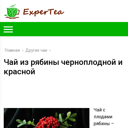
Главная
›
Другие чаи
›
Чай из рябины черноплодной и
красной
Чай с
плодами
рябины –